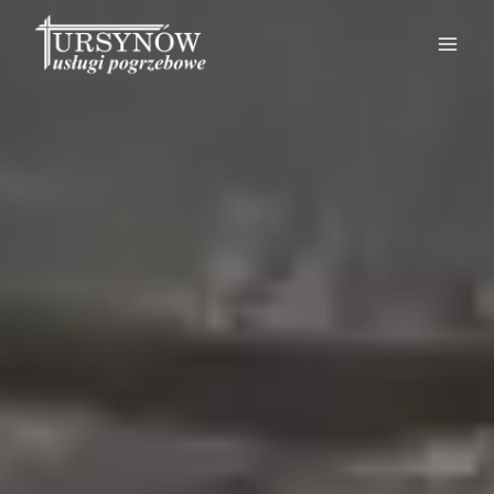
Przejdź
do
treści