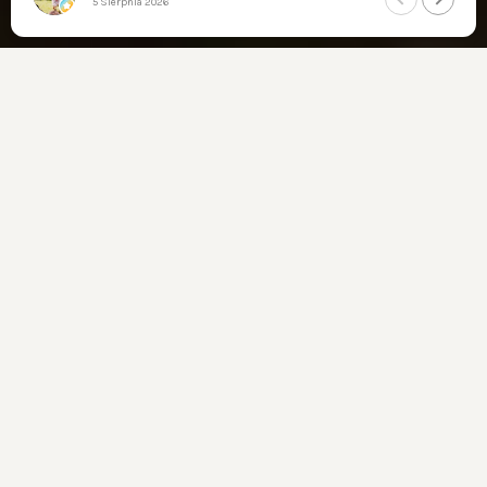
5 Sierpnia 2026
CAŁODOBOWY DYŻUR
WYKWALIFIKOWANA KADRA
POMOC W FORMALNOŚCIACH